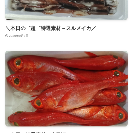
＼本日の゛超゛特選素材～スルメイカ／
2025年9月8日