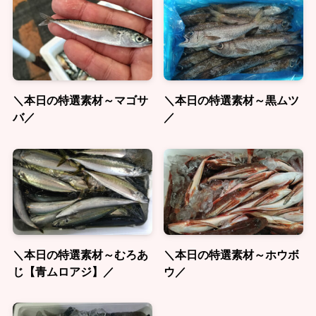
＼本日の特選素材～マゴサ
＼本日の特選素材～黒ムツ
バ／
／
＼本日の特選素材～むろあ
＼本日の特選素材～ホウボ
じ【青ムロアジ】／
ウ／