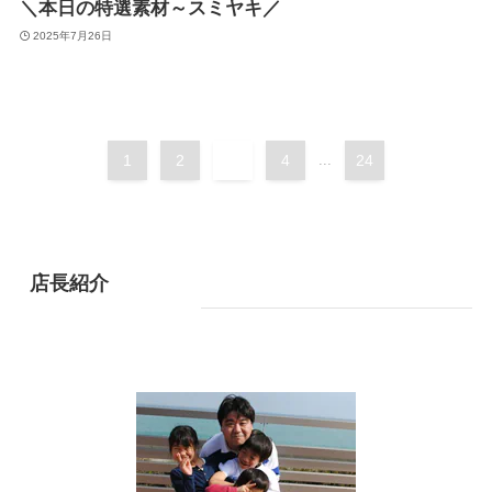
＼本日の特選素材～スミヤキ／
2025年7月26日
1
2
3
4
...
24
店長紹介