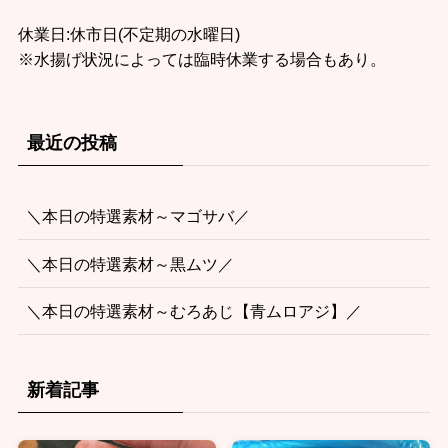
休業日:休市日(不定期の水曜日)
※水揚げ状況によっては臨時休業する場合もあり。
最近の投稿
＼本日の特選素材～マゴサバ／
＼本日の特選素材～黒ムツ／
＼本日の特選素材～むろあじ【青ムロアジ】／
新着記事