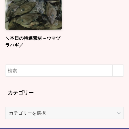
＼本日の特選素材～ウマヅ
ラハギ／
カテゴリー
カ
テ
ゴ