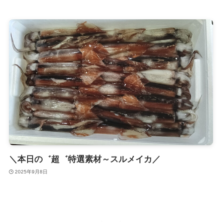
＼本日の゛超゛特選素材～スルメイカ／
2025年9月8日