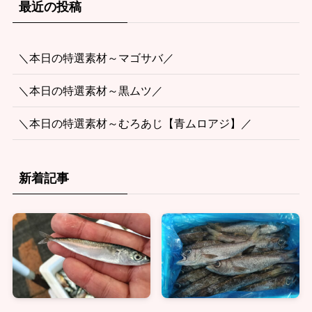
最近の投稿
＼本日の特選素材～マゴサバ／
＼本日の特選素材～黒ムツ／
＼本日の特選素材～むろあじ【青ムロアジ】／
新着記事