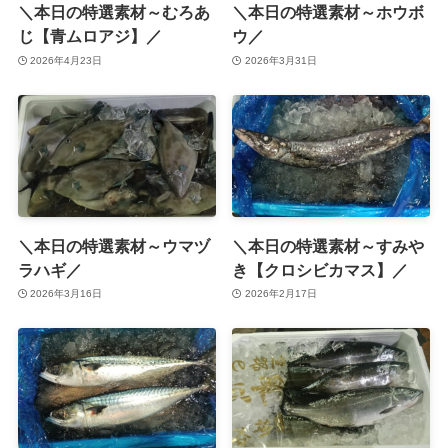
＼本日の特選素材～むろあ
＼本日の特選素材～ホウボ
じ【青ムロアジ】／
ウ／
2026年4月23日
2026年3月31日
＼本日の特選素材～ウマヅ
＼本日の特選素材～すみや
ラハギ／
き【クロシビカマス】／
2026年3月16日
2026年2月17日