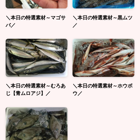
＼本日の特選素材～マゴサ
＼本日の特選素材～黒ムツ
バ／
／
＼本日の特選素材～むろあ
＼本日の特選素材～ホウボ
じ【青ムロアジ】／
ウ／