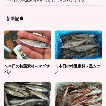
新着記事
＼本日の特選素材～マゴサ
＼本日の特選素材～黒ムツ
バ／
／