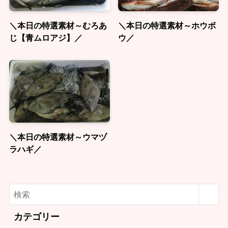
＼本日の特選素材～むろあ
＼本日の特選素材～ホウボ
じ【青ムロアジ】／
ウ／
＼本日の特選素材～ウマヅ
ラハギ／
カテゴリー