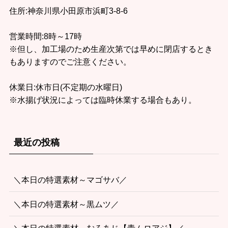
住所:神奈川県小田原市浜町3-8-6
営業時間:8時～17時
※但し、加工場のため生産次第では早めに閉店するとき
もありますのでご注意ください。
休業日:休市日(不定期の水曜日)
※水揚げ状況によっては臨時休業する場合もあり。
最近の投稿
＼本日の特選素材～マゴサバ／
＼本日の特選素材～黒ムツ／
＼本日の特選素材～むろあじ【青ムロアジ】／