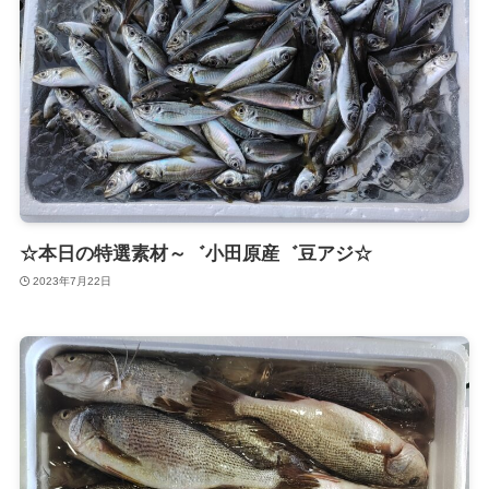
☆本日の特選素材～゛小田原産゛豆アジ☆
2023年7月22日