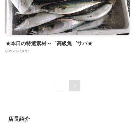
★本日の特選素材～゛高級魚゛サバ★
2023年7月7日
1
2
店長紹介