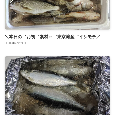
＼本日の゛お初゛素材～゛東京湾産゛イシモチ／
2023年7月20日