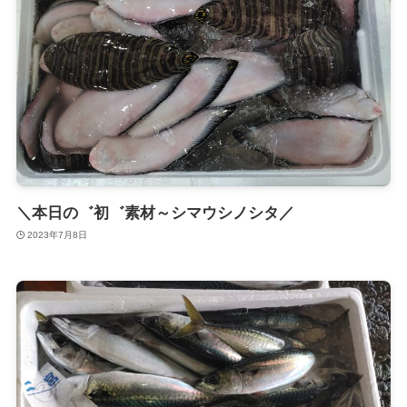
＼本日の゛初゛素材～シマウシノシタ／
2023年7月8日