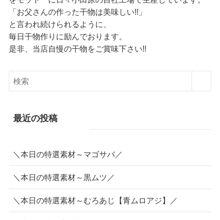
「お父さんの作った干物は美味しい!!」
と言われ続けられるように、
毎日干物作りに励んでおります。
是非、当店自慢の干物をご賞味下さい!!
最近の投稿
＼本日の特選素材～マゴサバ／
＼本日の特選素材～黒ムツ／
＼本日の特選素材～むろあじ【青ムロアジ】／