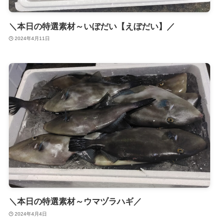
＼本日の特選素材～いぼだい【えぼだい】／
2024年4月11日
＼本日の特選素材～ウマヅラハギ／
2024年4月4日