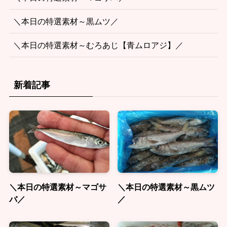
＼本日の特選素材～黒ムツ／
＼本日の特選素材～むろあじ【青ムロアジ】／
新着記事
＼本日の特選素材～マゴサ
＼本日の特選素材～黒ムツ
バ／
／