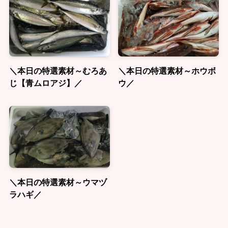
＼本日の特選素材～むろあ
＼本日の特選素材～ホウボ
じ【青ムロアジ】／
ウ／
＼本日の特選素材～ウマヅ
ラハギ／