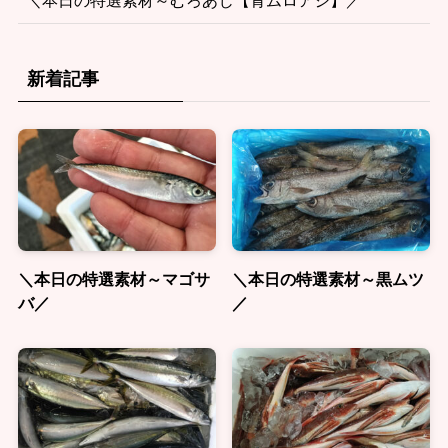
新着記事
＼本日の特選素材～マゴサ
＼本日の特選素材～黒ムツ
バ／
／