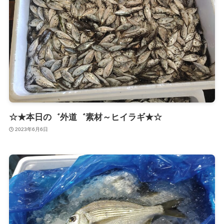
☆★本日の゛外道゛素材～ヒイラギ★☆
2023年6月6日