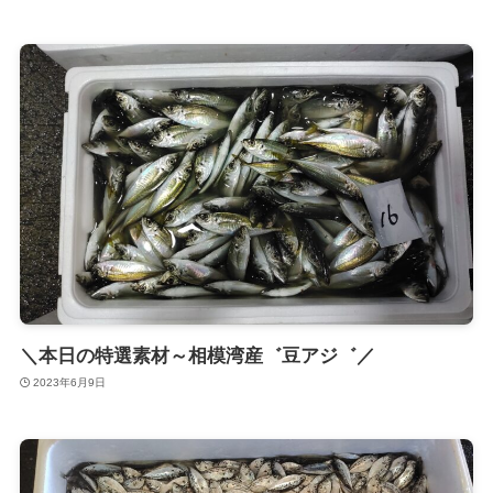
＼本日の特選素材～相模湾産゛豆アジ゛／
2023年6月9日