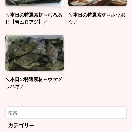
＼本日の特選素材～むろあ
＼本日の特選素材～ホウボ
じ【青ムロアジ】／
ウ／
＼本日の特選素材～ウマヅ
ラハギ／
カテゴリー