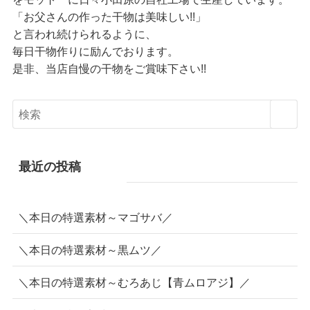
「お父さんの作った干物は美味しい!!」
と言われ続けられるように、
毎日干物作りに励んでおります。
是非、当店自慢の干物をご賞味下さい!!
最近の投稿
＼本日の特選素材～マゴサバ／
＼本日の特選素材～黒ムツ／
＼本日の特選素材～むろあじ【青ムロアジ】／