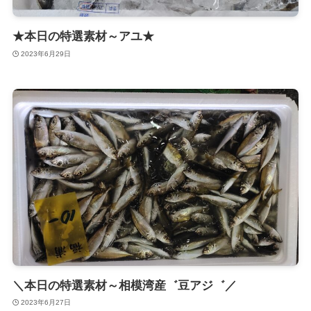
★本日の特選素材～アユ★
2023年6月29日
＼本日の特選素材～相模湾産゛豆アジ゛／
2023年6月27日