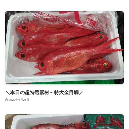
＼本日の超特選素材～特大金目鯛／
2023年6月24日