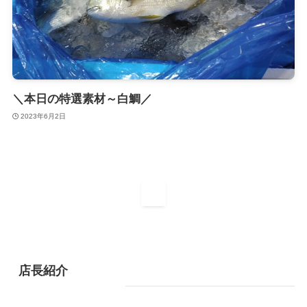
＼本日の特選素材～白鯛／
2023年6月2日
1
店長紹介