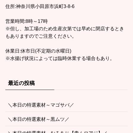
住所:神奈川県小田原市浜町3-8-6
営業時間:8時～17時
※但し、加工場のため生産次第では早めに閉店するとき
もありますのでご注意ください。
休業日:休市日(不定期の水曜日)
※水揚げ状況によっては臨時休業する場合もあり。
最近の投稿
＼本日の特選素材～マゴサバ／
＼本日の特選素材～黒ムツ／
＼本日の特選素材～むろあじ【青ムロアジ】／