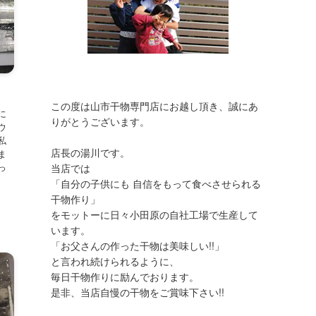
この度は山市干物専門店にお越し頂き、誠にあ
に
りがとうございます。
ウ
私
店長の湯川です。
ま
っ
当店では
.
「自分の子供にも 自信をもって食べさせられる
干物作り」
をモットーに日々小田原の自社工場で生産して
います。
「お父さんの作った干物は美味しい!!」
と言われ続けられるように、
毎日干物作りに励んでおります。
是非、当店自慢の干物をご賞味下さい!!