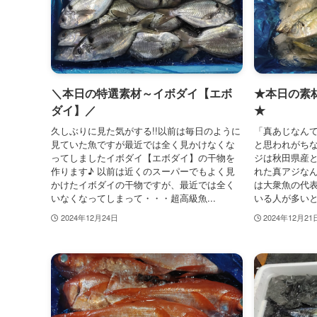
＼本日の特選素材～イボダイ【エボ
★本日の素
ダイ】／
★
久しぶりに見た気がする!!以前は毎日のように
「真あじなんて
見ていた魚ですが最近では全く見かけなくな
と思われがち
ってしましたイボダイ【エボダイ】の干物を
ジは秋田県産
作ります♪ 以前は近くのスーパーでもよく見
れた真アジなん
かけたイボダイの干物ですが、最近では全く
は大衆魚の代
いなくなってしまって・・・超高級魚...
いる人が多いと
2024年12月24日
2024年12月21