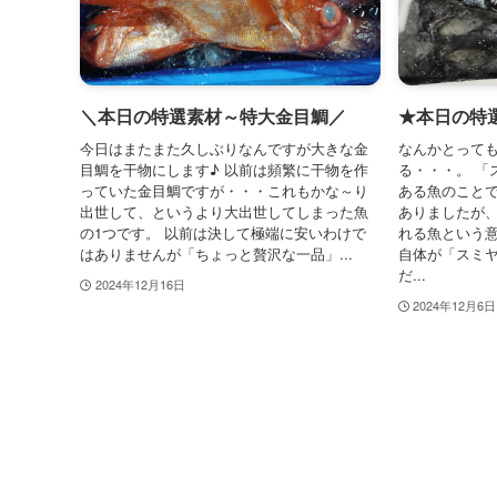
＼本日の特選素材～特大金目鯛／
★本日の特
今日はまたまた久しぶりなんですが大きな金
なんかとって
目鯛を干物にします♪ 以前は頻繁に干物を作
る・・・。 「
っていた金目鯛ですが・・・これもかな～り
ある魚のこと
出世して、というより大出世してしまった魚
ありましたが
の1つです。 以前は決して極端に安いわけで
れる魚という
はありませんが「ちょっと贅沢な一品」...
自体が「スミ
だ...
2024年12月16日
2024年12月6日