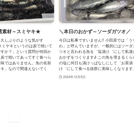
選素材～スミヤキ★
＼本日のおかず～ソーダガツオ／
も久しぶりのような気がす
今日は私事ですいません!! 小田原では「う
スミヤキというのは炭で焼いて
わ」と呼んでいますが、一般的にはソーダ
ですか？」という質問が何回か
ツオと言われる魚を゛塩漬け゛にして私達
、炭で焼いてあってすぐ食べら
おかずをつくります♪ この魚を埋まるくら
意味ではありません。魚の名前
の塩に何日も漬けっぱなしにして゛お茶漬
ヤキ」なので間違えないでく
け゛にして食べる抜群に美味しくなります..
2024年12月5日
1