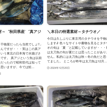
材～゛秋田県産`゛真アジ
＼本日の特選素材～タチウオ／
今日は久しぶりに東京湾のタチウオを干物
します♪ 色々なサイトや書物を見るとタチ
干物屋だったら当然でしょ!!」
オの旬は゛夏゛と記載していますが・・・
なんですが・・・実はこの真ア
は太刀魚の旬が夏だとは思ったことがあり
という東北の日本海で水揚げさ
せん。私的には太刀魚は秋～冬の魚だと思
です。 真アジという魚は以前
てました。 ところが昨年は太刀魚は12月..
表だったので昭和世代は知って
思いますが、今では鮭...
2024年12月20日
日