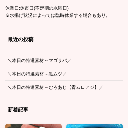
休業日:休市日(不定期の水曜日)
※水揚げ状況によっては臨時休業する場合もあり。
最近の投稿
＼本日の特選素材～マゴサバ／
＼本日の特選素材～黒ムツ／
＼本日の特選素材～むろあじ【青ムロアジ】／
新着記事