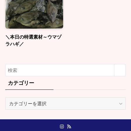
＼本日の特選素材～ウマヅ
ラハギ／
カテゴリー
カ
テ
ゴ
リ
ー