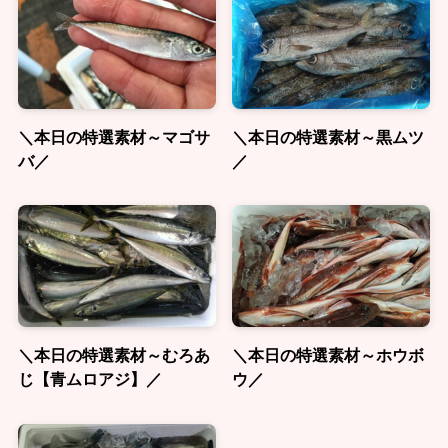
＼本日の特選素材～マゴサ
＼本日の特選素材～黒ムツ
バ／
／
＼本日の特選素材～むろあ
＼本日の特選素材～ホウボ
じ【青ムロアジ】／
ウ／