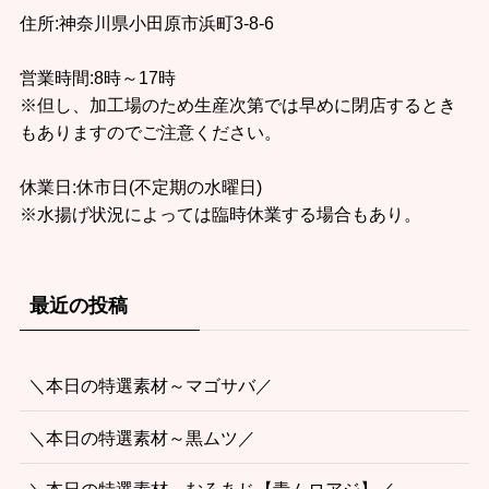
住所:神奈川県小田原市浜町3-8-6
営業時間:8時～17時
※但し、加工場のため生産次第では早めに閉店するとき
もありますのでご注意ください。
休業日:休市日(不定期の水曜日)
※水揚げ状況によっては臨時休業する場合もあり。
最近の投稿
＼本日の特選素材～マゴサバ／
＼本日の特選素材～黒ムツ／
＼本日の特選素材～むろあじ【青ムロアジ】／