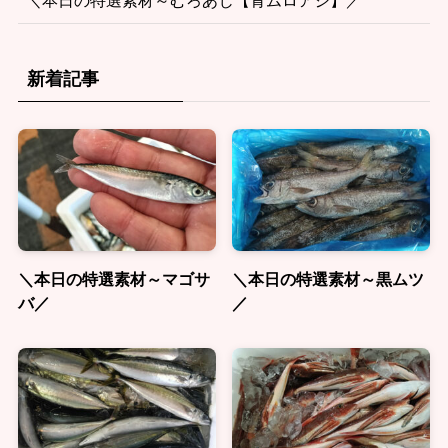
新着記事
＼本日の特選素材～マゴサ
＼本日の特選素材～黒ムツ
バ／
／