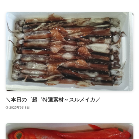
＼本日の゛超゛特選素材～スルメイカ／
2025年9月8日