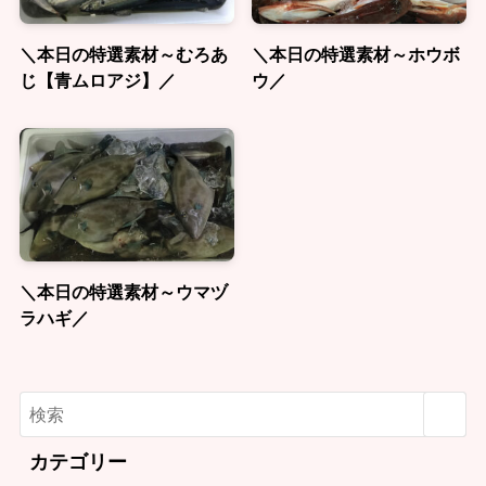
＼本日の特選素材～むろあ
＼本日の特選素材～ホウボ
じ【青ムロアジ】／
ウ／
＼本日の特選素材～ウマヅ
ラハギ／
カテゴリー