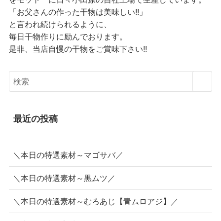
「お父さんの作った干物は美味しい!!」
と言われ続けられるように、
毎日干物作りに励んでおります。
是非、当店自慢の干物をご賞味下さい!!
最近の投稿
＼本日の特選素材～マゴサバ／
＼本日の特選素材～黒ムツ／
＼本日の特選素材～むろあじ【青ムロアジ】／