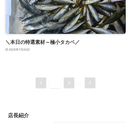
＼本日の特選素材～極小タカベ／
2025年7月24日
1
2
3
...
5
店長紹介