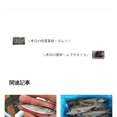
Uncategorized
＼本日の特選素材～小ムツ／
＼本日の素材～ムラサキイカ／
関連記事