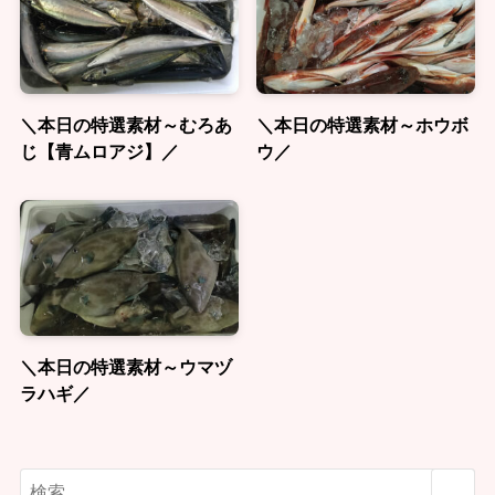
＼本日の特選素材～むろあ
＼本日の特選素材～ホウボ
じ【青ムロアジ】／
ウ／
＼本日の特選素材～ウマヅ
ラハギ／