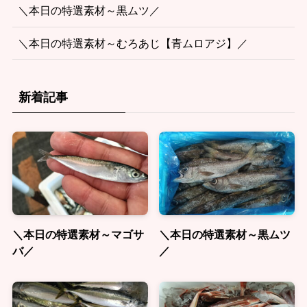
＼本日の特選素材～黒ムツ／
＼本日の特選素材～むろあじ【青ムロアジ】／
新着記事
＼本日の特選素材～マゴサ
＼本日の特選素材～黒ムツ
バ／
／