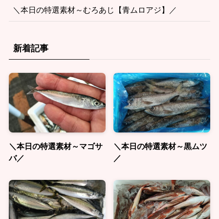
＼本日の特選素材～むろあじ【青ムロアジ】／
新着記事
＼本日の特選素材～マゴサ
＼本日の特選素材～黒ムツ
バ／
／