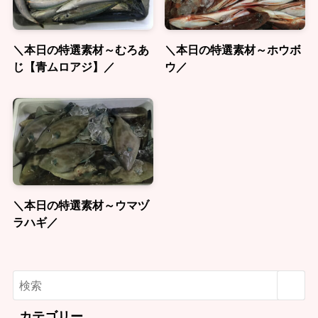
＼本日の特選素材～むろあ
＼本日の特選素材～ホウボ
じ【青ムロアジ】／
ウ／
＼本日の特選素材～ウマヅ
ラハギ／
カテゴリー