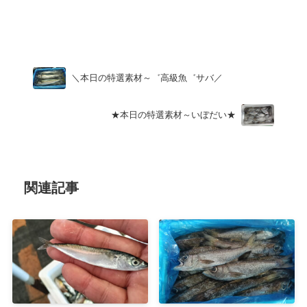
Uncategorized
＼本日の特選素材～゛高級魚゛サバ／
★本日の特選素材～いぼだい★
関連記事