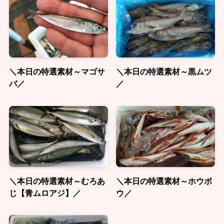
＼本日の特選素材～マゴサ
＼本日の特選素材～黒ムツ
バ／
／
＼本日の特選素材～むろあ
＼本日の特選素材～ホウボ
じ【青ムロアジ】／
ウ／