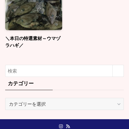
＼本日の特選素材～ウマヅ
ラハギ／
カテゴリー
カ
テ
ゴ
リ