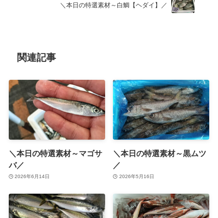
＼本日の特選素材～白鯛【ヘダイ】／
関連記事
＼本日の特選素材～マゴサ
＼本日の特選素材～黒ムツ
バ／
／
2026年6月14日
2026年5月16日