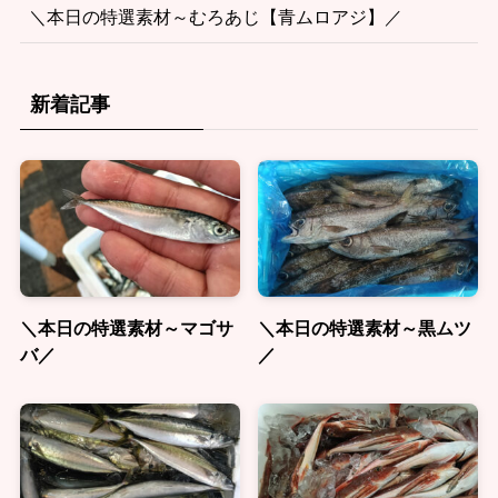
＼本日の特選素材～マゴサバ／
＼本日の特選素材～黒ムツ／
＼本日の特選素材～むろあじ【青ムロアジ】／
新着記事
＼本日の特選素材～マゴサ
＼本日の特選素材～黒ムツ
バ／
／