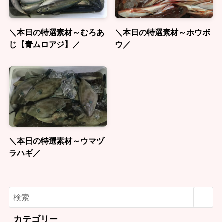
＼本日の特選素材～むろあ
＼本日の特選素材～ホウボ
じ【青ムロアジ】／
ウ／
＼本日の特選素材～ウマヅ
ラハギ／