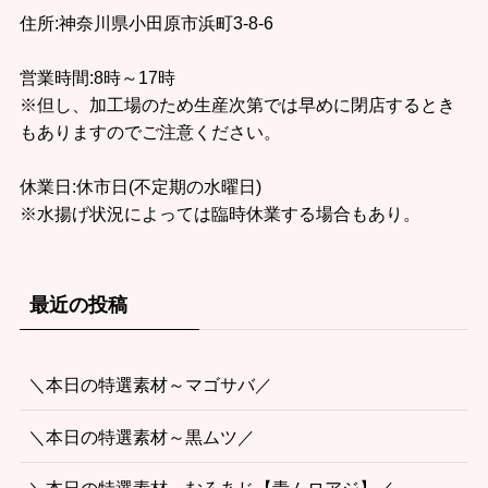
住所:神奈川県小田原市浜町3-8-6
営業時間:8時～17時
※但し、加工場のため生産次第では早めに閉店するとき
もありますのでご注意ください。
休業日:休市日(不定期の水曜日)
※水揚げ状況によっては臨時休業する場合もあり。
最近の投稿
＼本日の特選素材～マゴサバ／
＼本日の特選素材～黒ムツ／
＼本日の特選素材～むろあじ【青ムロアジ】／