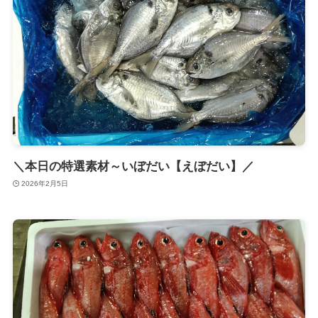
＼本日の特選素材～いぼだい【えぼだい】／
2026年2月5日