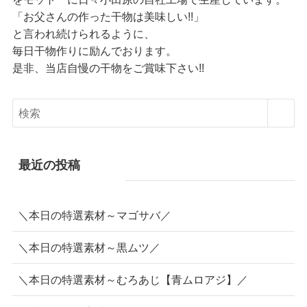
「お父さんの作った干物は美味しい!!」
と言われ続けられるように、
毎日干物作りに励んでおります。
是非、当店自慢の干物をご賞味下さい!!
最近の投稿
＼本日の特選素材～マゴサバ／
＼本日の特選素材～黒ムツ／
＼本日の特選素材～むろあじ【青ムロアジ】／