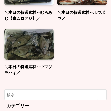
＼本日の特選素材～むろあ
＼本日の特選素材～ホウボ
じ【青ムロアジ】／
ウ／
＼本日の特選素材～ウマヅ
ラハギ／
カテゴリー