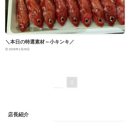
＼本日の特選素材～小キンキ／
2026年1月29日
1
2
店長紹介