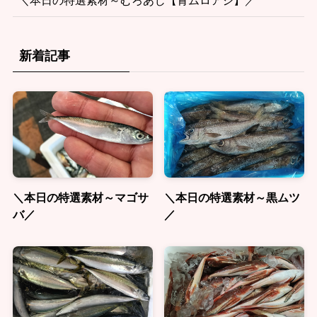
新着記事
＼本日の特選素材～マゴサ
＼本日の特選素材～黒ムツ
バ／
／