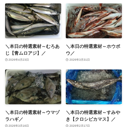
＼本日の特選素材～むろあ
＼本日の特選素材～ホウボ
じ【青ムロアジ】／
ウ／
2026年4月23日
2026年3月31日
＼本日の特選素材～ウマヅ
＼本日の特選素材～すみや
ラハギ／
き【クロシビカマス】／
2026年3月16日
2026年2月17日