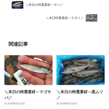
＼本日の特選素材～サバ／
＼本日特選素材～チダイ／
関連記事
＼本日の特選素材～マゴサ
＼本日の特選素材～黒ムツ
バ／
／
2026年6月14日
2026年5月16日