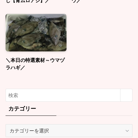
じ【青ムロアジ】／
ウ／
＼本日の特選素材～ウマヅ
ラハギ／
カテゴリー
カ
テ