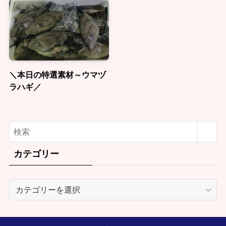
＼本日の特選素材～ウマヅ
ラハギ／
カテゴリー
カ
テ
ゴ
リ