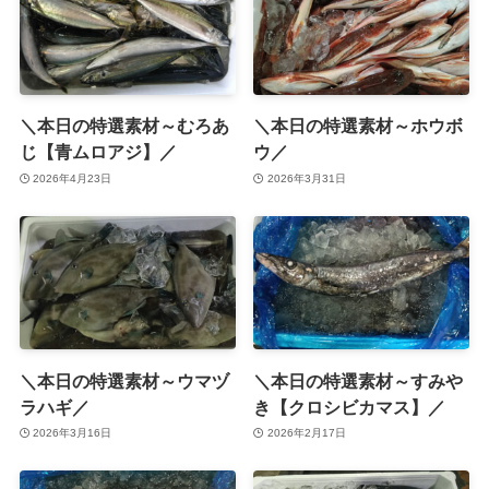
＼本日の特選素材～むろあ
＼本日の特選素材～ホウボ
じ【青ムロアジ】／
ウ／
2026年4月23日
2026年3月31日
＼本日の特選素材～ウマヅ
＼本日の特選素材～すみや
ラハギ／
き【クロシビカマス】／
2026年3月16日
2026年2月17日