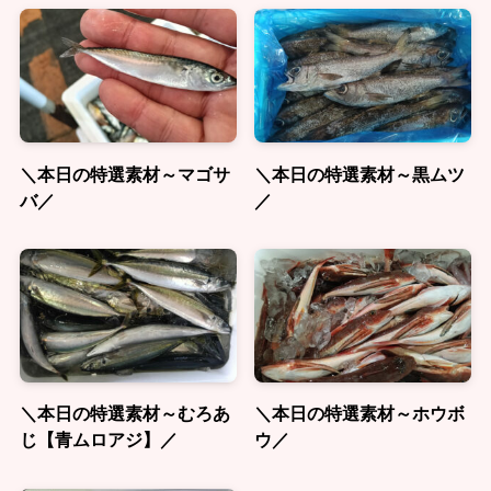
＼本日の特選素材～マゴサ
＼本日の特選素材～黒ムツ
バ／
／
＼本日の特選素材～むろあ
＼本日の特選素材～ホウボ
じ【青ムロアジ】／
ウ／