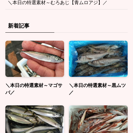
＼本日の特選素材～むろあじ【青ムロアジ】／
新着記事
＼本日の特選素材～マゴサ
＼本日の特選素材～黒ムツ
バ／
／