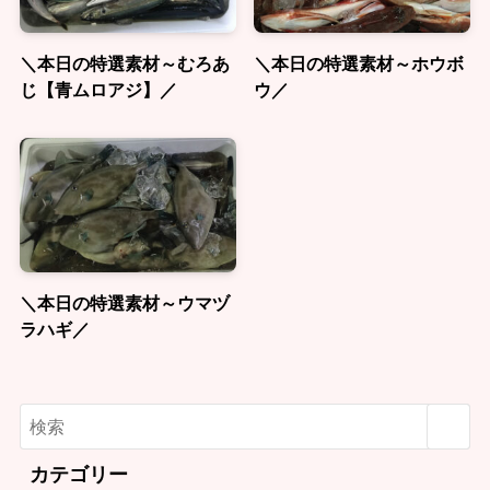
＼本日の特選素材～むろあ
＼本日の特選素材～ホウボ
じ【青ムロアジ】／
ウ／
＼本日の特選素材～ウマヅ
ラハギ／
カテゴリー