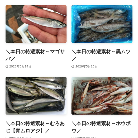
＼本日の特選素材～マゴサ
＼本日の特選素材～黒ムツ
バ／
／
2026年6月14日
2026年5月16日
＼本日の特選素材～むろあ
＼本日の特選素材～ホウボ
じ【青ムロアジ】／
ウ／