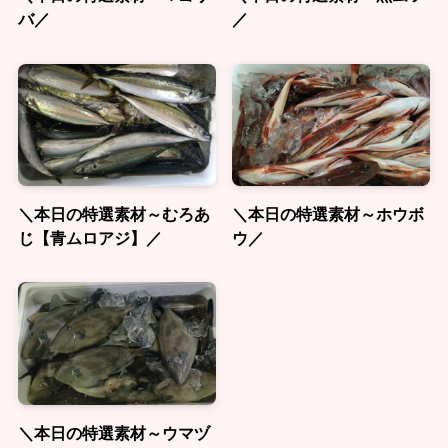
バ／
／
＼本日の特選素材～むろあ
＼本日の特選素材～ホウボ
じ【青ムロアジ】／
ウ／
＼本日の特選素材～ウマヅ