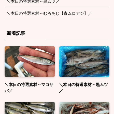
＼本日の特選素材～黒ムツ／
＼本日の特選素材～むろあじ【青ムロアジ】／
新着記事
＼本日の特選素材～マゴサ
＼本日の特選素材～黒ムツ
バ／
／