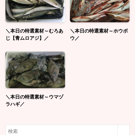
＼本日の特選素材～むろあ
＼本日の特選素材～ホウボ
じ【青ムロアジ】／
ウ／
＼本日の特選素材～ウマヅ
ラハギ／