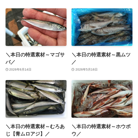
＼本日の特選素材～マゴサ
＼本日の特選素材～黒ムツ
バ／
／
2026年6月14日
2026年5月16日
＼本日の特選素材～むろあ
＼本日の特選素材～ホウボ
じ【青ムロアジ】／
ウ／