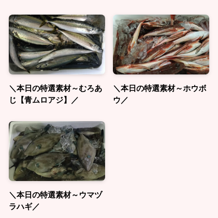
＼本日の特選素材～むろあ
＼本日の特選素材～ホウボ
じ【青ムロアジ】／
ウ／
＼本日の特選素材～ウマヅ
ラハギ／