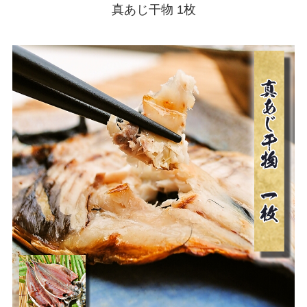
真あじ干物 1枚